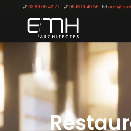
03 68 05 42 77
06 18 19 49 56
emh@emh-
Restaur