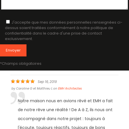
J'accepte que mes données personnelles renseignées ci-
dessus soient traitées conformément à notre politique de
confidentialité dans le cadre d'une prise de contact
exclusivement.
*Champs obligatoires
Sep 16, 2019
by
Caroline G et Matthieu L
on
EMH Architectes
Notre maison nous en avions rêvé et EMH a fait
de notre rêve une réalité ! De A à Z, ils nous ont
accompagné dans notre projet : toujours à
l'écoute, toujours réactifs, toujours de bons